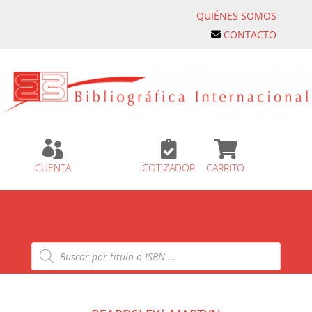
QUIÉNES SOMOS
CONTACTO



CUENTA
COTIZADOR
CARRITO
Búsqueda
de
productos