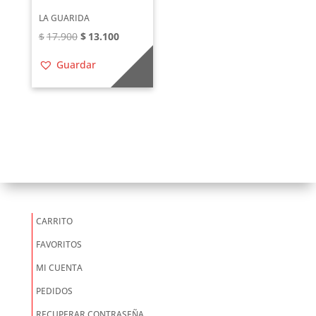
LA GUARIDA
El
El
$
17.900
$
13.100
precio
precio
Guardar
original
actual
era:
es:
$17.900.
$13.100.
CARRITO
FAVORITOS
MI CUENTA
PEDIDOS
RECUPERAR CONTRASEÑA