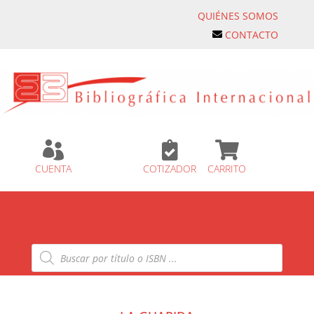
QUIÉNES SOMOS
CONTACTO



CUENTA
COTIZADOR
CARRITO
Búsqueda
de
productos