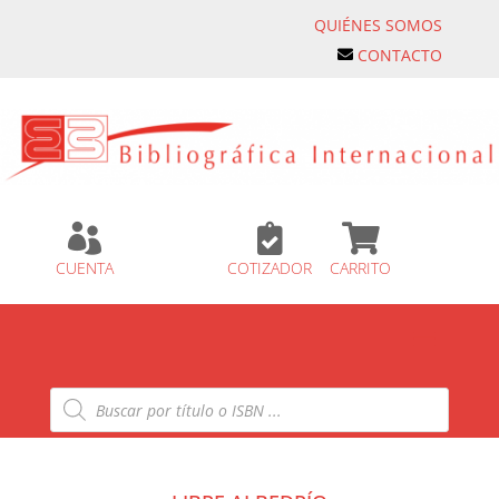
QUIÉNES SOMOS
CONTACTO



CUENTA
COTIZADOR
CARRITO
Búsqueda
de
productos