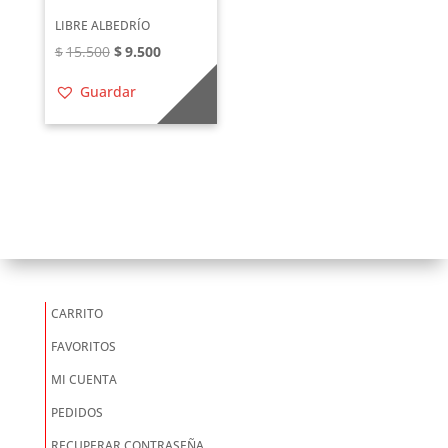
LIBRE ALBEDRÍO
El
El
$
15.500
$
9.500
precio
precio
Guardar
original
actual
era:
es:
$15.500.
$9.500.
CARRITO
FAVORITOS
MI CUENTA
PEDIDOS
RECUPERAR CONTRASEÑA