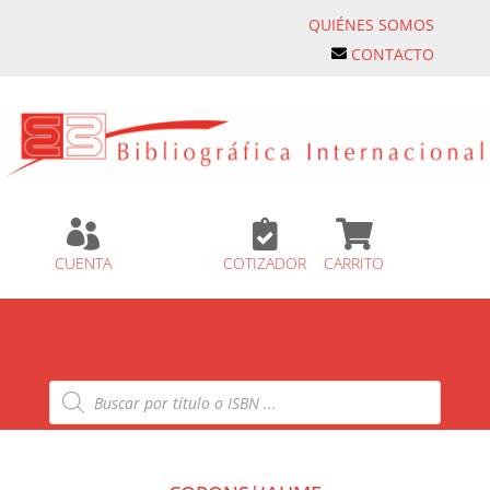
QUIÉNES SOMOS
CONTACTO



CUENTA
COTIZADOR
CARRITO
Búsqueda
de
productos