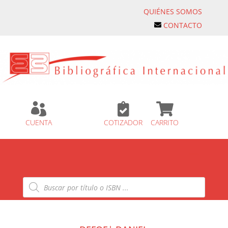
QUIÉNES SOMOS
CONTACTO



CUENTA
COTIZADOR
CARRITO
Búsqueda
de
productos