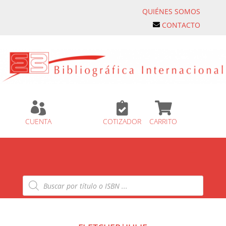
QUIÉNES SOMOS
CONTACTO



CUENTA
COTIZADOR
CARRITO
Búsqueda
de
productos