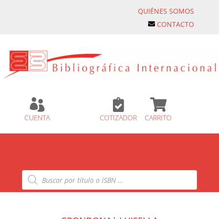
QUIÉNES SOMOS
CONTACTO



CUENTA
COTIZADOR
CARRITO
Búsqueda
de
productos