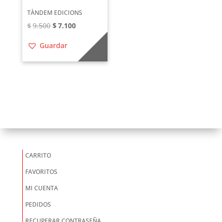
TÀNDEM EDICIONS
El
El
$
9.500
$
7.100
precio
precio
Guardar
original
actual
era:
es:
$9.500.
$7.100.
CARRITO
FAVORITOS
MI CUENTA
PEDIDOS
RECUPERAR CONTRASEÑA