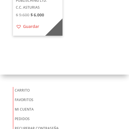
PUBLISCHING LTD.
C.C. ASTURIAS
El
El
$
9.600
$
6.000
precio
precio
Guardar
original
actual
era:
es:
$9.600.
$6.000.
CARRITO
FAVORITOS
MI CUENTA
PEDIDOS
RECUPERAR CONTRASEÑA