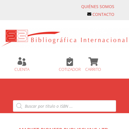
QUIÉNES SOMOS
CONTACTO



CUENTA
COTIZADOR
CARRITO
Búsqueda
de
productos