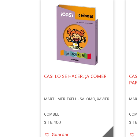
CASI LO SÉ HACER. ¡A COMER!
CAS
PA
MARTÍ, MERITXELL - SALOMÓ, XAVIER
MAR
COMBEL
COM
$
16.400
$
16
Guardar