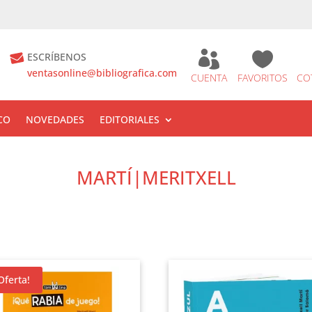


ESCRÍBENOS
ventasonline@bibliografica.com
CUENTA
FAVORITOS
CO
CO
NOVEDADES
EDITORIALES
MARTÍ|MERITXELL
Oferta!