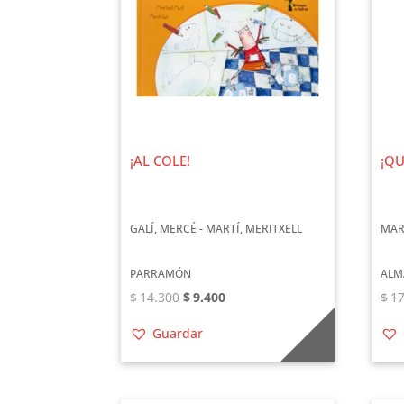
¡AL COLE!
¡QU
GALÍ, MERCÉ - MARTÍ, MERITXELL
MAR
PARRAMÓN
ALM
El
El
$
14.300
$
9.400
$
17
precio
precio
Guardar
original
actual
era:
es:
$14.300.
$9.400.