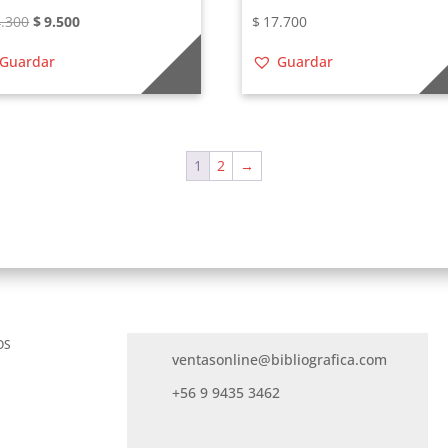
El
El
.300
$
9.500
$
17.700
precio
precio
Guardar
Guardar
original
actual
era:
es:
$14.300.
$9.500.
1
2
→
OS
ventasonline@bibliografica.com
+56 9 9435 3462