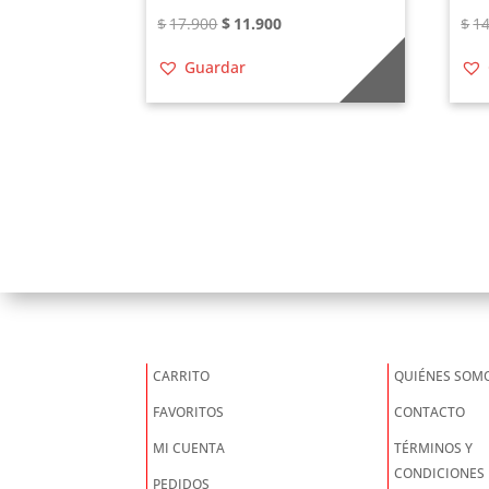
El
El
$
17.900
$
11.900
$
14
precio
precio
Guardar
original
actual
era:
es:
$17.900.
$11.900.
CARRITO
QUIÉNES SOM
FAVORITOS
CONTACTO
MI CUENTA
TÉRMINOS Y
CONDICIONES
PEDIDOS