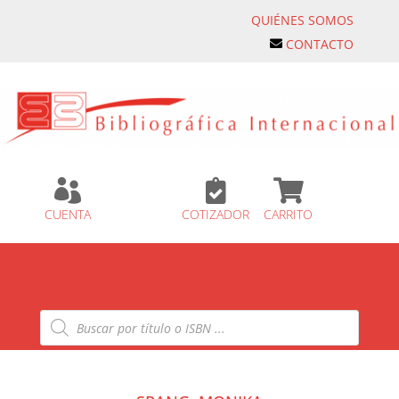
QUIÉNES SOMOS
CONTACTO



CUENTA
COTIZADOR
CARRITO
Búsqueda
de
productos