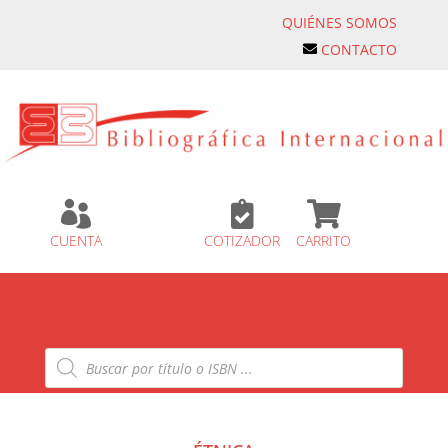
QUIÉNES SOMOS
CONTACTO



CUENTA
COTIZADOR
CARRITO
Búsqueda
de
productos