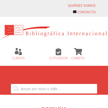
QUIÉNES SOMOS
CONTACTO



CUENTA
COTIZADOR
CARRITO
Búsqueda
de
productos