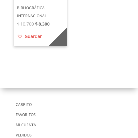
BIBLIOGRÁFICA
INTERNACIONAL
El
El
$
10.700
$
8.300
precio
precio
Guardar
original
actual
era:
es:
$10.700.
$8.300.
CARRITO
FAVORITOS
MI CUENTA
PEDIDOS