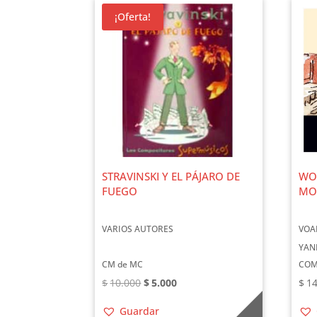
¡Oferta!
STRAVINSKI Y EL PÁJARO DE
WO
FUEGO
MO
VARIOS AUTORES
VOA
YAN
CM de MC
COM
El
El
$
10.000
$
5.000
$
14
precio
precio
Guardar