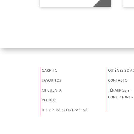
original
actual
era:
es:
$10.000.
$5.000.
CARRITO
QUIÉNES SOM
FAVORITOS
CONTACTO
MI CUENTA
TÉRMINOS Y
CONDICIONES
PEDIDOS
RECUPERAR CONTRASEÑA