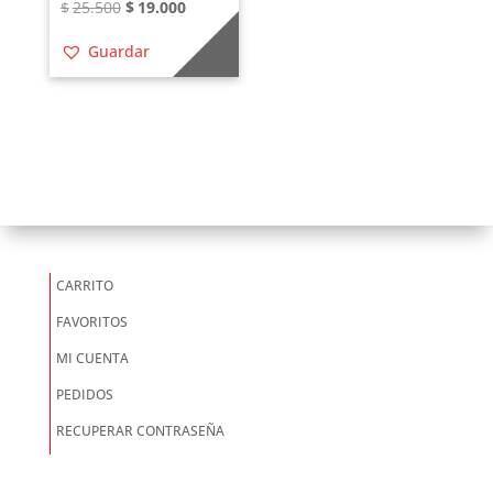
El
El
$
25.500
$
19.000
precio
precio
Guardar
original
actual
era:
es:
$25.500.
$19.000.
CARRITO
FAVORITOS
MI CUENTA
PEDIDOS
RECUPERAR CONTRASEÑA