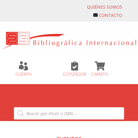
QUIÉNES SOMOS
CONTACTO



CUENTA
COTIZADOR
CARRITO
Búsqueda
de
productos