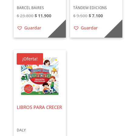
BARCEL BAIRES
TÀNDEM EDICIONS
El
El
El
El
$
23.800
$
11.900
$
9.500
$
7.100
precio
precio
precio
precio
Guardar
Guardar
original
actual
original
actual
era:
es:
era:
es:
$23.800.
$11.900.
$9.500.
$7.100.
¡Oferta!
LIBROS PARA CRECER
DALY