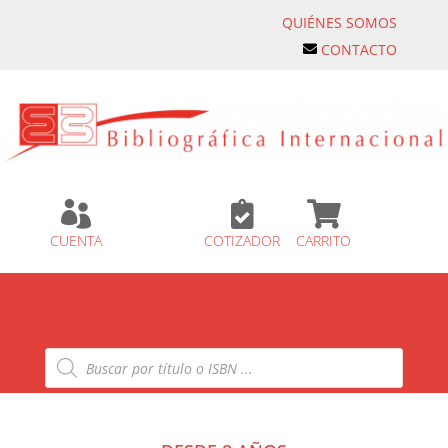
QUIÉNES SOMOS
CONTACTO



CUENTA
COTIZADOR
CARRITO
Búsqueda
de
productos