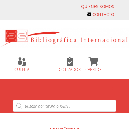
QUIÉNES SOMOS
CONTACTO



CUENTA
COTIZADOR
CARRITO
Búsqueda
de
productos