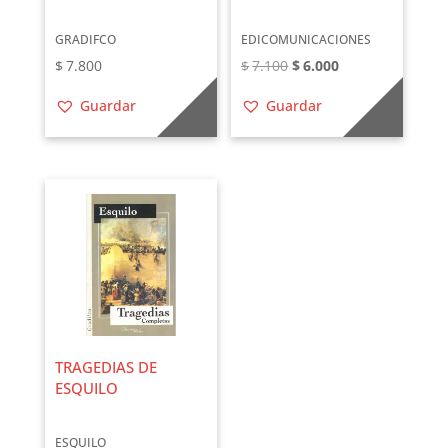
GRADIFCO
EDICOMUNICACIONES
El
El
$
7.800
$
7.100
$
6.000
precio
precio
Guardar
Guardar
original
actual
era:
es:
$7.100.
$6.000.
TRAGEDIAS DE
ESQUILO
ESQUILO