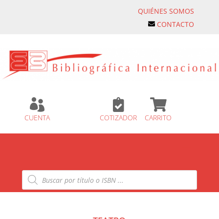
QUIÉNES SOMOS
CONTACTO



CUENTA
COTIZADOR
CARRITO
Búsqueda
de
productos