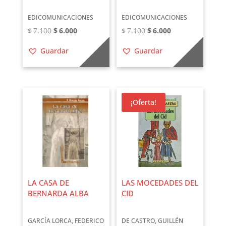
EDICOMUNICACIONES
EDICOMUNICACIONES
El
El
El
El
$
7.100
$
6.000
$
7.100
$
6.000
precio
precio
precio
precio
Guardar
Guardar
original
actual
original
actual
era:
es:
era:
es:
$7.100.
$6.000.
$7.100.
$6.000.
¡Oferta!
LA CASA DE
LAS MOCEDADES DEL
BERNARDA ALBA
CID
GARCÍA LORCA, FEDERICO
DE CASTRO, GUILLÉN