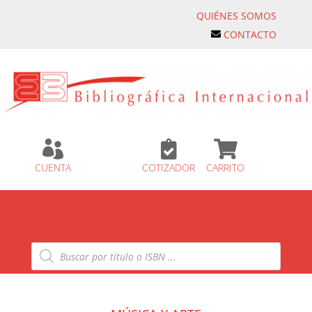
QUIÉNES SOMOS
CONTACTO



CUENTA
COTIZADOR
CARRITO
Búsqueda
de
productos