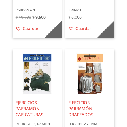
PARRAMÓN
EDIMAT
El
El
$
10.700
$
9.500
$
6.000
precio
precio
Guardar
Guardar
original
actual
era:
es:
$10.700.
$9.500.
EJERCICIOS
EJERCICIOS
PARRAMÓN
PARRAMÓN
CARICATURAS
DRAPEADOS
RODRÍGUEZ, RAMÓN
FERRÓN, MYRIAM