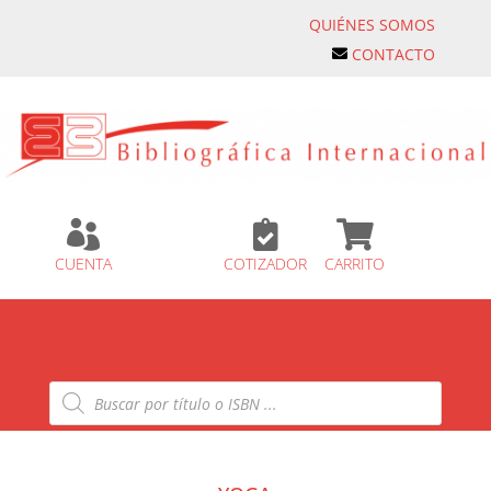
QUIÉNES SOMOS
CONTACTO



CUENTA
COTIZADOR
CARRITO
Búsqueda
de
productos