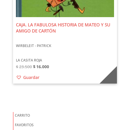
CAJA. LA FABULOSA HISTORIA DE MATEO Y SU
AMIGO DE CARTÓN
WIRBELEIT - PATRICK
LA CASITA ROJA
El
El
$
23.500
$
16.000
precio
precio
Guardar
original
actual
era:
es:
$23.500.
$16.000.
CARRITO
FAVORITOS