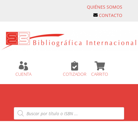
QUIÉNES SOMOS
CONTACTO



CUENTA
COTIZADOR
CARRITO
Búsqueda
de
productos