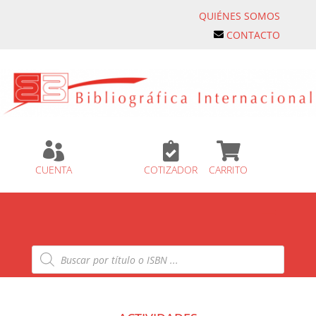
QUIÉNES SOMOS
CONTACTO



CUENTA
COTIZADOR
CARRITO
Búsqueda
de
productos