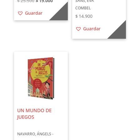
El
El
$
25.500
$
19.000
SANS, EVA
precio
precio
COMBEL
Guardar
$
14.900
original
actual
era:
es:
Guardar
$25.500.
$19.000.
UN MUNDO DE
JUEGOS
NAVARRO, ÁNGELS -