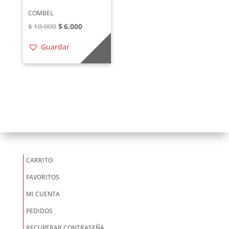
COMBEL
El
El
$
10.000
$
6.000
precio
precio
Guardar
original
actual
era:
es:
$10.000.
$6.000.
CARRITO
FAVORITOS
MI CUENTA
PEDIDOS
RECUPERAR CONTRASEÑA