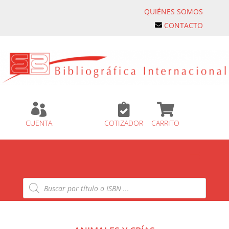
QUIÉNES SOMOS
CONTACTO



CUENTA
COTIZADOR
CARRITO
Búsqueda
de
productos