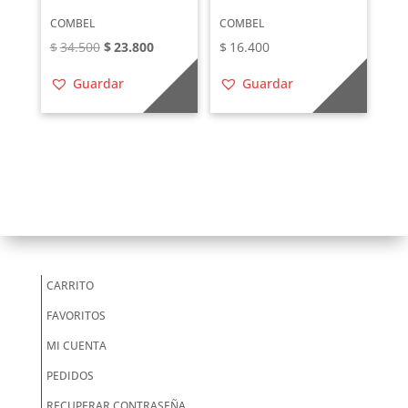
COMBEL
COMBEL
El
El
$
34.500
$
23.800
$
16.400
precio
precio
Guardar
Guardar
original
actual
era:
es:
$34.500.
$23.800.
CARRITO
FAVORITOS
MI CUENTA
PEDIDOS
RECUPERAR CONTRASEÑA