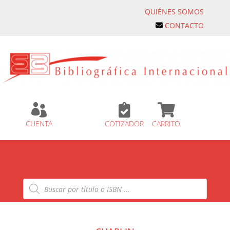
QUIÉNES SOMOS
CONTACTO



CUENTA
COTIZADOR
CARRITO
Búsqueda
de
productos