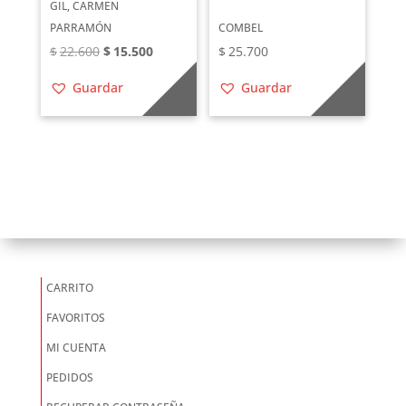
GIL, CARMEN
PARRAMÓN
COMBEL
El
El
$
22.600
$
15.500
$
25.700
precio
precio
Guardar
Guardar
original
actual
era:
es:
$22.600.
$15.500.
CARRITO
FAVORITOS
MI CUENTA
PEDIDOS