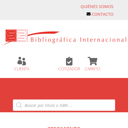
QUIÉNES SOMOS
CONTACTO



CUENTA
COTIZADOR
CARRITO
Búsqueda
de
productos