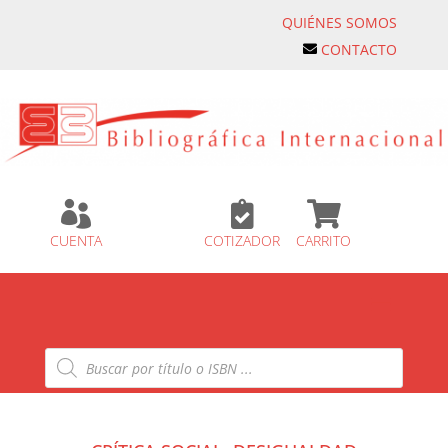
QUIÉNES SOMOS
CONTACTO



CUENTA
COTIZADOR
CARRITO
Búsqueda
de
productos