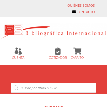
QUIÉNES SOMOS
CONTACTO



CUENTA
COTIZADOR
CARRITO
Búsqueda
de
productos