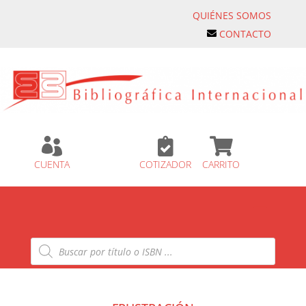
QUIÉNES SOMOS
CONTACTO



CUENTA
COTIZADOR
CARRITO
Búsqueda
de
productos