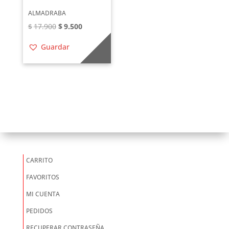
ALMADRABA
El
El
$
17.900
$
9.500
precio
precio
Guardar
original
actual
era:
es:
$17.900.
$9.500.
CARRITO
FAVORITOS
MI CUENTA
PEDIDOS
RECUPERAR CONTRASEÑA