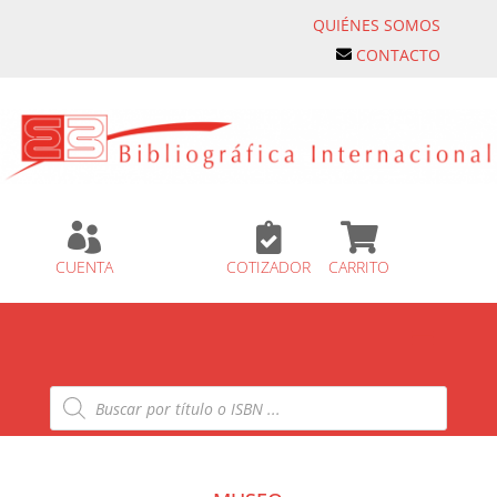
QUIÉNES SOMOS
CONTACTO



CUENTA
COTIZADOR
CARRITO
Búsqueda
de
productos