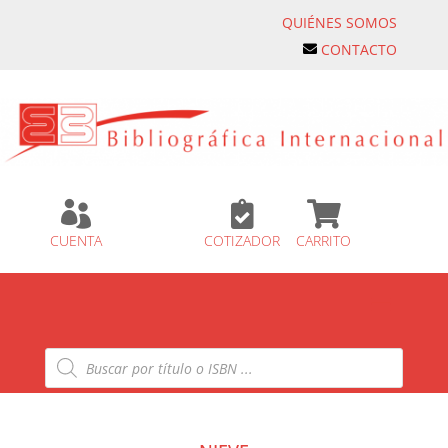
QUIÉNES SOMOS
CONTACTO



CUENTA
COTIZADOR
CARRITO
Búsqueda
de
productos