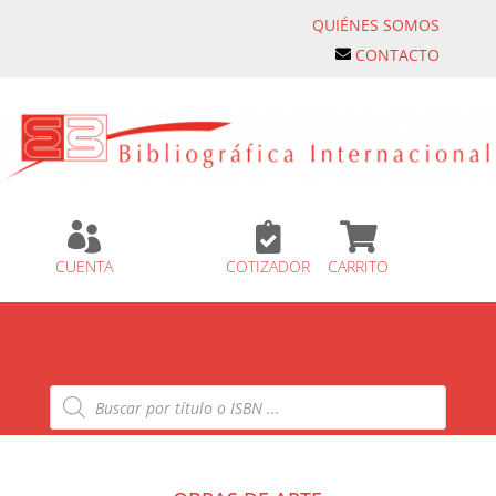
QUIÉNES SOMOS
CONTACTO



CUENTA
COTIZADOR
CARRITO
Búsqueda
de
productos