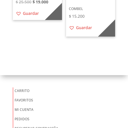
El
El
$
25.500
$
19.000
precio
precio
COMBEL
Guardar
$
15.200
original
actual
era:
es:
Guardar
$25.500.
$19.000.
CARRITO
FAVORITOS
MI CUENTA
PEDIDOS