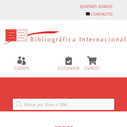
QUIÉNES SOMOS
CONTACTO



CUENTA
COTIZADOR
CARRITO
Búsqueda
de
productos