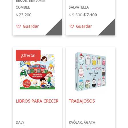
BÈCUE, BENJAMIN
COMBEL
SALVATELLA
El
El
$
23.200
$
9.500
$
7.100
precio
precio
Guardar
Guardar
original
actual
era:
es:
$9.500.
$7.100.
¡Oferta!
LIBROS PARA CRECER
TRABAJOSOS
DALY
KVÓLAK, ÁGATA