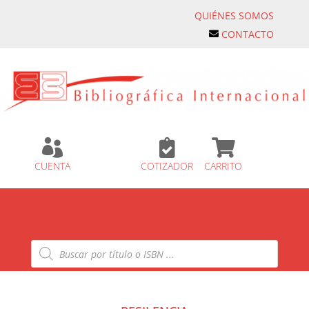
QUIÉNES SOMOS
CONTACTO



CUENTA
COTIZADOR
CARRITO
Búsqueda
de
productos