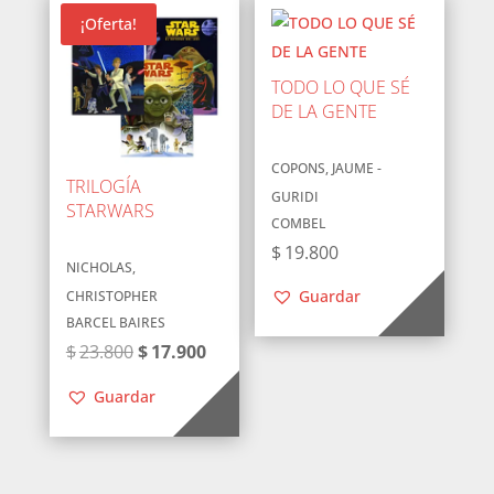
¡Oferta!
TODO LO QUE SÉ
DE LA GENTE
COPONS, JAUME -
TRILOGÍA
GURIDI
STARWARS
COMBEL
$
19.800
NICHOLAS,
Guardar
CHRISTOPHER
BARCEL BAIRES
El
El
$
23.800
$
17.900
precio
precio
Guardar
original
actual
era:
es:
$23.800.
$17.900.