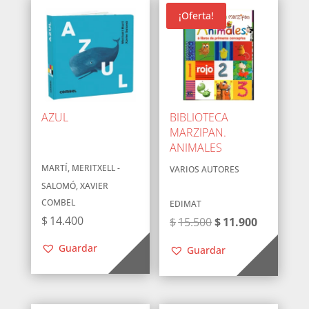
¡Oferta!
AZUL
BIBLIOTECA
MARZIPAN.
ANIMALES
MARTÍ, MERITXELL -
VARIOS AUTORES
SALOMÓ, XAVIER
COMBEL
EDIMAT
$
14.400
El
El
$
15.500
$
11.900
precio
precio
Guardar
Guardar
original
actual
era:
es:
$15.500.
$11.900.