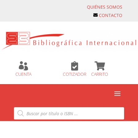
QUIÉNES SOMOS
CONTACTO



CUENTA
COTIZADOR
CARRITO
Búsqueda
de
productos