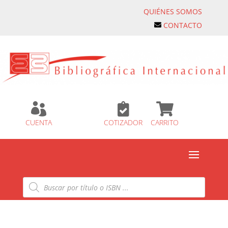
QUIÉNES SOMOS
CONTACTO



CUENTA
COTIZADOR
CARRITO
Búsqueda
de
productos