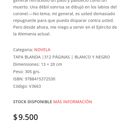
general retrocedió un paso y palideció como un
muerto. Una débil sonrisa se dibujó en los labios del
coronel.—No tema, mi general, es usted demasiado
repugnante para que pueda disparar contra usted.
Pero desde ahora, me niego a servir en el Ejército de
la Alemania actual.
Categoría:
NOVELA
TAPA BLANDA |312 PÁGINAS | BLANCO Y NEGRO
Dimensiones: 13 × 20 cm
Peso: 305 grs.
ISBN: 9788415372530
Código: V3663
STOCK DISPONIBLE
MÁS INFORMACIÓN
$
9.500