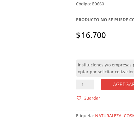
Código: E0660
PRODUCTO NO SE PUEDE 
$
16.700
CIENCIA
AGREGAR
Y
NATURALEZA
Guardar
TOP
1000
Etiqueta:
NATURALEZA. COSM
cantidad