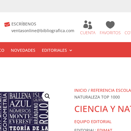


ESCRÍBENOS
ventasonline@bibliografica.com
CUENTA
FAVORITOS
CO
CO
NOVEDADES
EDITORIALES
INICIO
/
REFERENCIA ESCOL
NATURALEZA TOP 1000
CIENCIA Y N
EQUIPO EDITORIAL
EDITORIAL:
EDIMAT