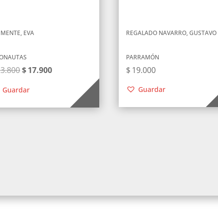
EMENTE, EVA
REGALADO NAVARRO, GUSTAVO
ONAUTAS
PARRAMÓN
El
El
23.800
$
17.900
$
19.000
precio
precio
Guardar
Guardar
original
actual
era:
es:
$23.800.
$17.900.