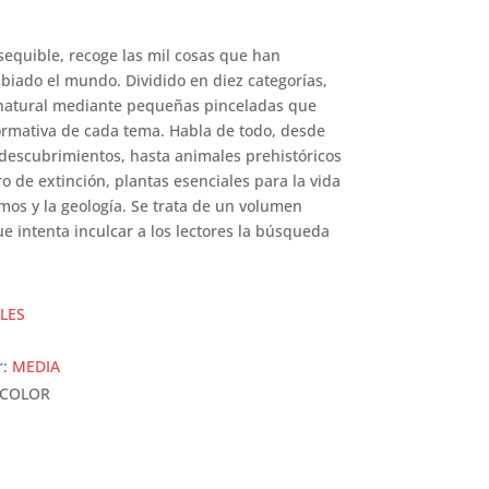
sequible, recoge las mil cosas que han
biado el mundo. Dividido en diez categorías,
 natural mediante pequeñas pinceladas que
rmativa de cada tema. Habla de todo, desde
s descubrimientos, hasta animales prehistóricos
o de extinción, plantas esenciales para la vida
os y la geología. Se trata de un volumen
ue intenta inculcar a los lectores la búsqueda
LES
r:
MEDIA
 COLOR