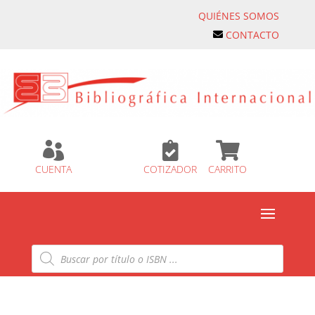
QUIÉNES SOMOS
CONTACTO



CUENTA
COTIZADOR
CARRITO
Búsqueda
de
productos