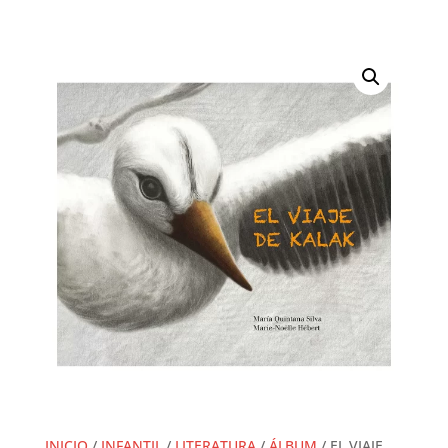
INICIO
/
INFANTIL
/
LITERATURA
/
ÁLBUM
/ EL VIAJE