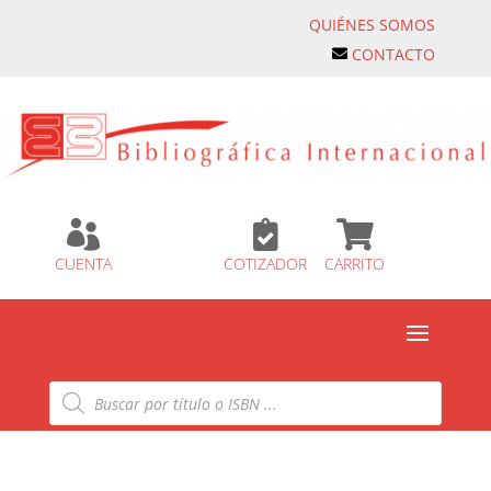
QUIÉNES SOMOS
CONTACTO



CUENTA
COTIZADOR
CARRITO
Búsqueda
de
productos