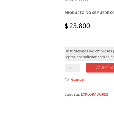
PRODUCTO NO SE PUEDE 
$
23.800
GRAN
AGREGAR
LIBRO
DE
Guardar
LOS
EXPLORADORES
Etiqueta:
EXPLORADORES
cantidad