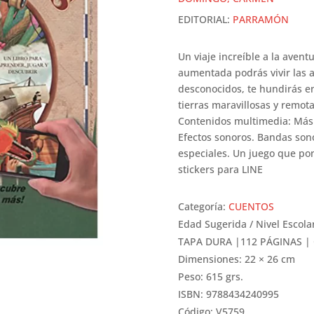
EDITORIAL:
PARRAMÓN
Un viaje increíble a la aventu
aumentada podrás vivir las 
desconocidos, te hundirás e
tierras maravillosas y remota
Contenidos multimedia: Más
Efectos sonoros. Bandas son
especiales. Un juego que po
stickers para LINE
Categoría:
CUENTOS
Edad Sugerida / Nivel Escola
TAPA DURA |112 PÁGINAS |
Dimensiones: 22 × 26 cm
Peso: 615 grs.
ISBN: 9788434240995
Código: V5759