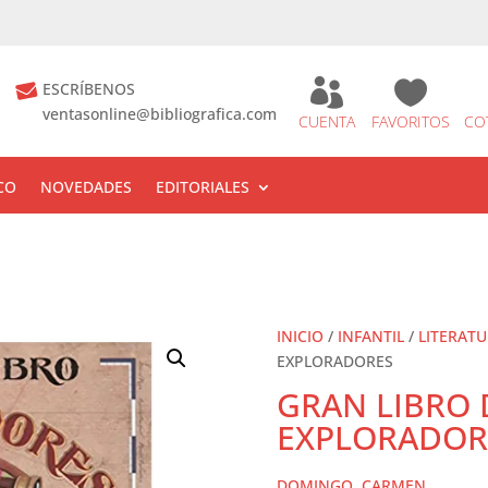


ESCRÍBENOS
ventasonline@bibliografica.com
CUENTA
FAVORITOS
CO
CO
NOVEDADES
EDITORIALES
INICIO
/
INFANTIL
/
LITERAT
EXPLORADORES
GRAN LIBRO 
EXPLORADOR
DOMINGO, CARMEN