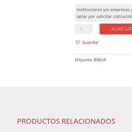
LA
AGREGAR
BIBLIA
DE
Guardar
LOS
PEQUEÑOS
Etiqueta:
BIBLIA
cantidad
PRODUCTOS RELACIONADOS