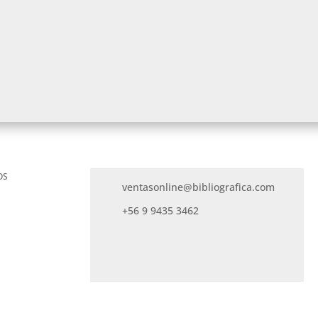
OS
ventasonline@bibliografica.com
+56 9 9435 3462