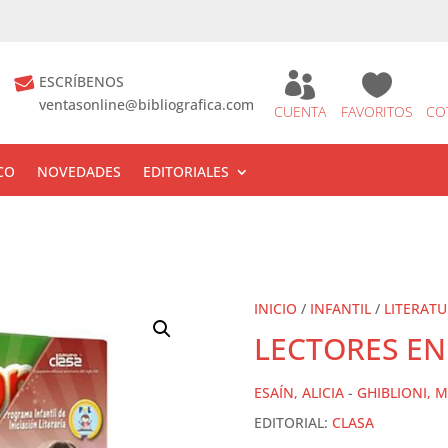


ESCRÍBENOS
ventasonline@bibliografica.com
CUENTA
FAVORITOS
CO
CO
NOVEDADES
EDITORIALES
INICIO
/
INFANTIL
/
LITERAT
LECTORES EN
ESAÍN, ALICIA
-
GHIBLIONI, 
EDITORIAL:
CLASA