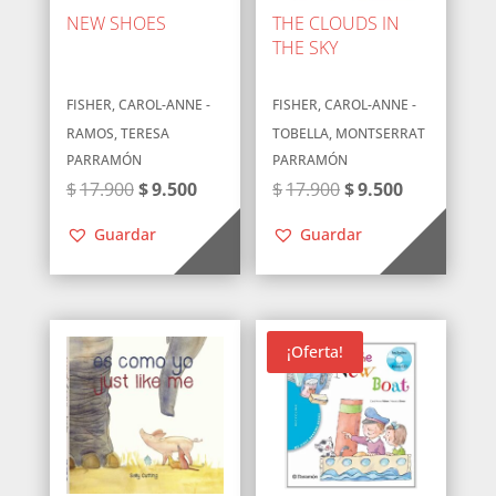
NEW SHOES
THE CLOUDS IN
THE SKY
FISHER, CAROL-ANNE -
FISHER, CAROL-ANNE -
RAMOS, TERESA
TOBELLA, MONTSERRAT
PARRAMÓN
PARRAMÓN
El
El
El
El
$
17.900
$
9.500
$
17.900
$
9.500
precio
precio
precio
precio
Guardar
Guardar
original
actual
original
actual
era:
es:
era:
es:
$17.900.
$9.500.
$17.900.
$9.500.
¡Oferta!