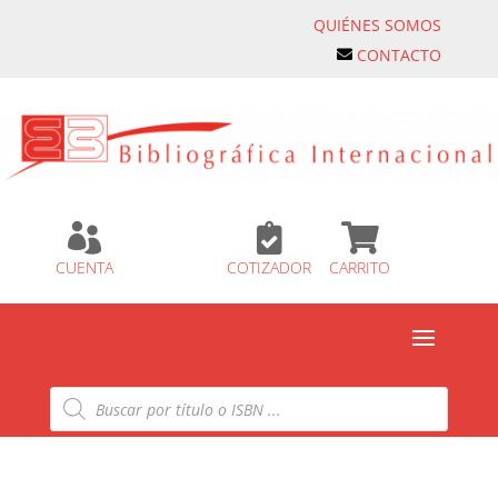
QUIÉNES SOMOS
CONTACTO



CUENTA
COTIZADOR
CARRITO
Búsqueda
de
productos