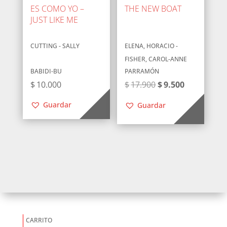
ES COMO YO –
THE NEW BOAT
JUST LIKE ME
CUTTING - SALLY
ELENA, HORACIO -
FISHER, CAROL-ANNE
BABIDI-BU
PARRAMÓN
El
El
$
10.000
$
17.900
$
9.500
precio
precio
Guardar
Guardar
original
actual
era:
es:
$17.900.
$9.500.
CARRITO