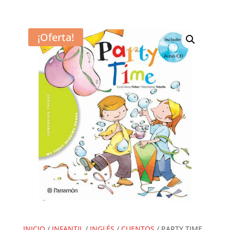
¡Oferta!
INICIO
/
INFANTIL
/
INGLÉS
/
CUENTOS
/ PARTY TIME