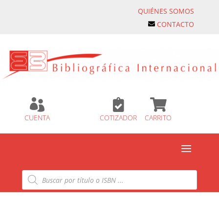
QUIÉNES SOMOS
CONTACTO



CUENTA
COTIZADOR
CARRITO
Búsqueda
de
productos