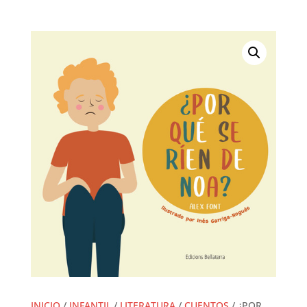
INICIO
/
INFANTIL
/
LITERATURA
/
CUENTOS
/ ¿POR