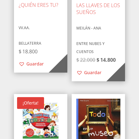
¿QUIÉN ERES TU?
LAS LLAVES DE LOS
SUEÑOS
VV.AA.
MEILÁN - ANA
BELLATERRA
ENTRE NUBES Y
$
18.800
CUENTOS
El
El
$
22.000
$
14.800
Guardar
precio
precio
Guardar
original
actual
era:
es:
$22.000.
$14.800.
¡Oferta!