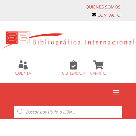
QUIÉNES SOMOS
CONTACTO



CUENTA
COTIZADOR
CARRITO
Búsqueda
de
productos