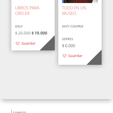
LIBROS PARA
TODO EN UN
CRECER
MUSEO
DALY
KATY COUPRIE
El
El
$
25.500
$
19.000
precio
precio
SERRES
Guardar
$
6.000
original
actual
era:
es:
Guardar
$25.500.
$19.000.
CARRITO