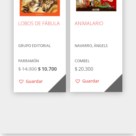
LOBOS DE FÁBULA
ANIMALARIO
GRUPO EDITORIAL
NAVARRO, ÁNGELS
PARRAMÓN
COMBEL
El
El
$
14.300
$
10.700
$
20.300
precio
precio
Guardar
Guardar
original
actual
era:
es:
$14.300.
$10.700.