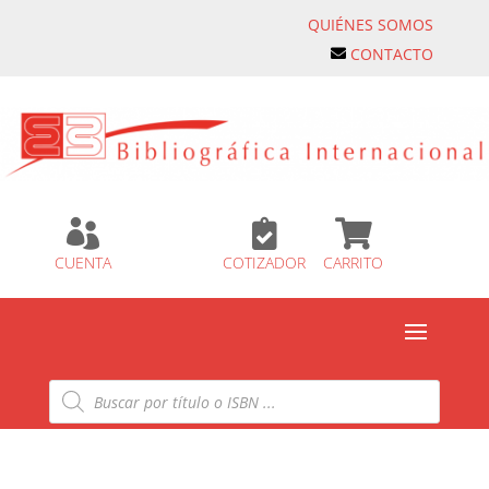
QUIÉNES SOMOS
CONTACTO



CUENTA
COTIZADOR
CARRITO
Búsqueda
de
productos