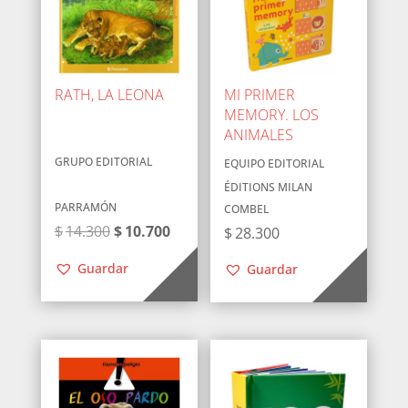
RATH, LA LEONA
MI PRIMER
MEMORY. LOS
ANIMALES
GRUPO EDITORIAL
EQUIPO EDITORIAL
ÉDITIONS MILAN
PARRAMÓN
COMBEL
El
El
$
14.300
$
10.700
$
28.300
precio
precio
Guardar
Guardar
original
actual
era:
es:
$14.300.
$10.700.