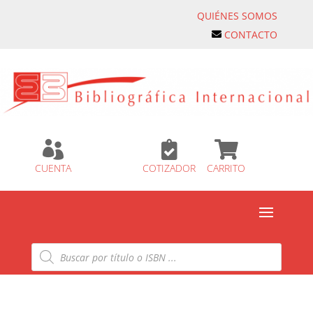
QUIÉNES SOMOS
CONTACTO



CUENTA
COTIZADOR
CARRITO
Búsqueda
de
productos