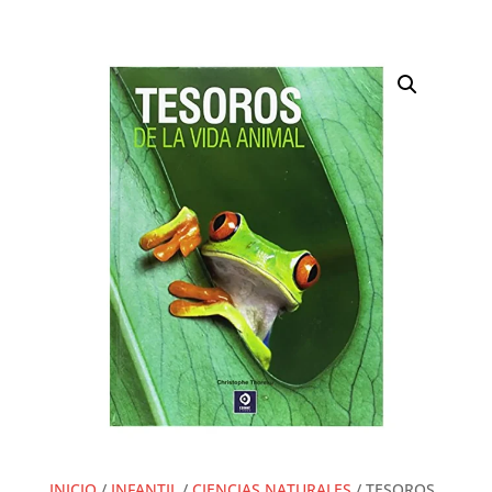
INICIO
/
INFANTIL
/
CIENCIAS NATURALES
/ TESOROS