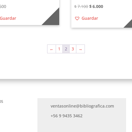
El
El
500
$
7.100
$
6.000
precio
precio
Guardar
Guardar
original
actual
era:
es:
$7.100.
$6.000.
←
1
2
3
→
OS
ventasonline@bibliografica.com
+56 9 9435 3462