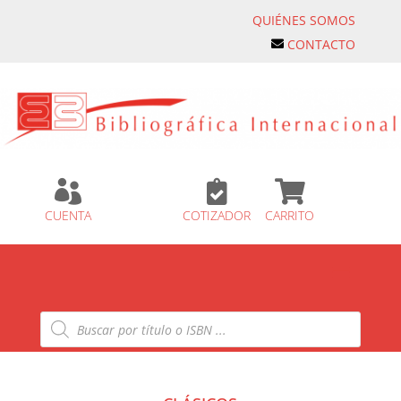
QUIÉNES SOMOS
CONTACTO



CUENTA
COTIZADOR
CARRITO
Búsqueda
de
productos