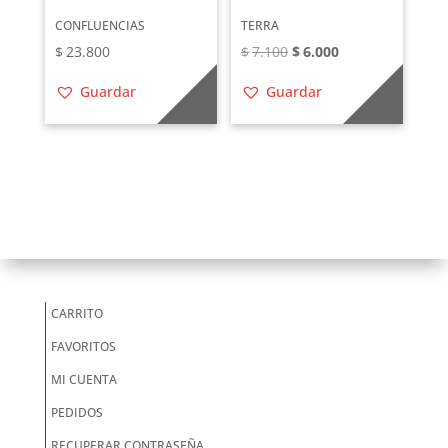
CONFLUENCIAS
TERRA
El
El
$
23.800
$
7.100
$
6.000
precio
precio
Guardar
Guardar
original
actual
era:
es:
$7.100.
$6.000.
CARRITO
FAVORITOS
MI CUENTA
PEDIDOS
RECUPERAR CONTRASEÑA