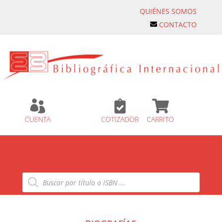
QUIÉNES SOMOS
CONTACTO



CUENTA
COTIZADOR
CARRITO
Búsqueda
de
productos