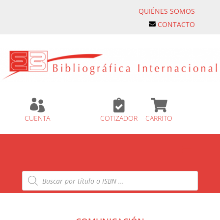
QUIÉNES SOMOS
CONTACTO



CUENTA
COTIZADOR
CARRITO
Búsqueda
de
productos