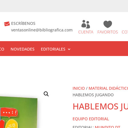


ESCRÍBENOS
ventasonline@bibliografica.com
CUENTA
FAVORITOS
CO
CO
NOVEDADES
EDITORIALES
INICIO
/
MATERIAL DIDÁCTIC
HABLEMOS JUGANDO
HABLEMOS J
EQUIPO EDITORIAL
EDITORIAL:
MUNDITO DT